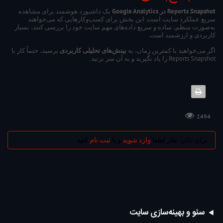
Reports Snapshot در Google Analytics
یک داشبورد هوشمند برای مشاهده
سریع عملکرد سایت است. این بخش برای کسب‌وکارهایی که می‌خواهند
به‌صورت منظم، ساده و سریع داده‌های مهم سایت خود را بررسی کنند، بسیار
کاربردی و ارزشمند است.
اگر می‌خواهید با کمترین زمان، به
بینش‌های تحلیلی کاربردی
برسید، حتماً کار با
Reports Snapshot را یاد بگیرید و به آن سر بزنید.
2494
برای دادن نظر لطفا
وارد شوید
و یا
ثبت نام
کنید
سئو و بهینه‌سازی سایت