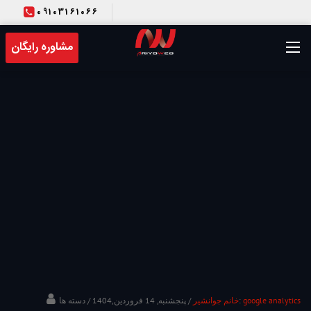
09103161066
T
مشاوره رایگان
google analytics
/ دسته ها:
خانم جوانشیر
/ پنجشنبه, 14 فروردین,1404