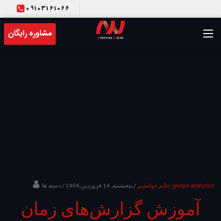
09103161066
T
مشاوره رایگان
google analytics
/ دسته ها:
خانم جوانشیر
/ پنجشنبه, 14 فروردین,1404
آموزش گزارش‌های زمان