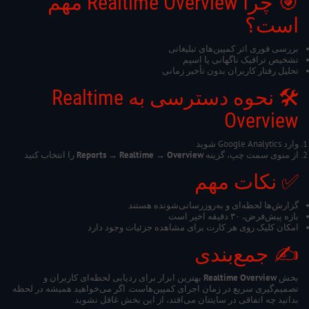
🎯 چرا Realtime Overview مهم
است؟
بررسی فوری اثر کمپین‌های تبلیغاتی
تشخیص ترافیک ناگهانی یا اسپم
تحلیل رفتار کاربران بدون تأخیر زمانی
🛠️ نحوه دسترسی به Realtime
Overview
وارد Google Analytics شوید
از منوی سمت چپ، گزینه
Reports → Realtime → Overview
را انتخاب کنید
✅ نکات مهم
گزارش‌ها لحظه‌ای و به‌روزرسانی‌شونده هستند
بازه پیش‌فرض، ۳۰ دقیقه اخیر است
امکان کلیک روی هر کارت برای مشاهده جزئیات وجود دارد
✍️ جمع‌بندی
بخش
Realtime Overview
بهترین ابزار برای ردیابی لحظه‌ای کاربران و
تصمیم‌گیری سریع در زمان اجرای کمپین‌هاست. اگر می‌خواهید همیشه در لحظه
بدانید چه اتفاقی در سایتتان می‌افتد، از این بخش غافل نشوید.