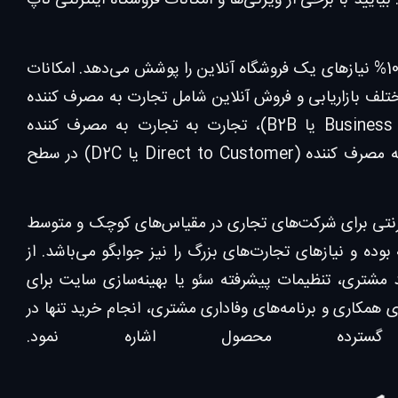
یایید با برخی از ویژگی‌ها و امکانات فروشگاه اینترنتی ناپ
فروشگاه اینترنتی ناپ کامرس دارای محیط کاربری قدرتمند و یکپارچه است و 100% نیازهای یک فروشگاه آنلاین را پوشش می‌دهد. امکانات
 مختلف بازاریابی و فروش آنلاین شامل تجارت به مصرف کننده
(Business to Customer یا B2C)، تجارت به تجارت (Business to Business یا B2B)، تجارت به تجارت به مصرف کننده
(Business to Business to Customer یا B2B2C) و فروش مستقیم به مصرف کننده (Direct to Customer یا D2C) در سطح
ینترنتی برای شرکت‌های تجاری در مقیاس‌های کوچک و متوسط
ده و نیازهای تجارت‌های بزرگ را نیز جوابگو می‌باشد. از
د مشتری، تنظیمات پیشرفته سئو یا بهینه‌سازی سایت برای
ی همکاری و برنامه‌های وفاداری مشتری، انجام خرید تنها در
ده محصول اشاره نمود.