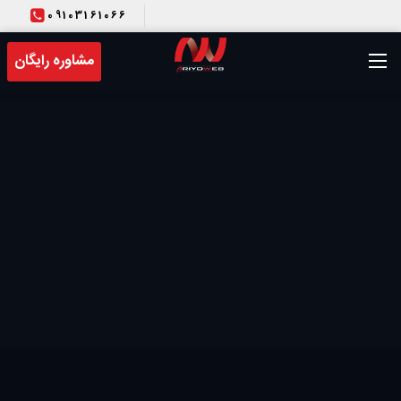
09103161066
T
مشاوره رایگان