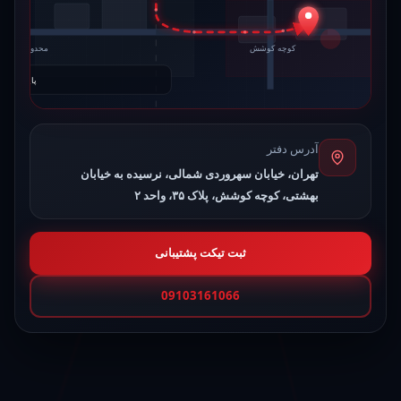
کوچه کوشش
محدوده تجاری
پایان مسیر: کو
آدرس دفتر
تهران، خیابان سهروردی شمالی، نرسیده به خیابان
بهشتی، کوچه کوشش، پلاک ۳۵، واحد ۲
ثبت تیکت پشتیبانی
09103161066