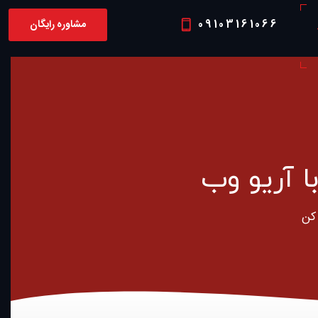
09103161066
مشاوره رایگان
P
 آریو وب
 کن