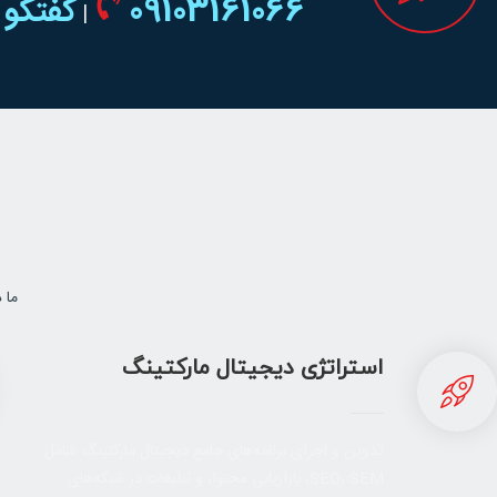
09103161066
گفتگو 
|
ما 
استراتژی دیجیتال مارکتینگ
تدوین و اجرای برنامه‌های جامع دیجیتال مارکتینگ شامل
SEO، SEM، بازاریابی محتوا، و تبلیغات در شبکه‌های