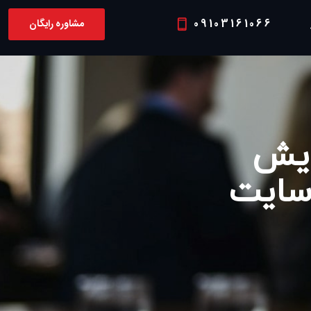
09103161066
مشاوره رایگان
P
ایش
 سایت