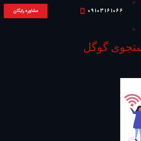
09103161066
مشاوره رایگان
P
ستجوی گوگل