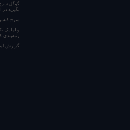
گوگل سرچ ک
بگیرید در ا
سرچ کنسول 
و اما یک نک
رتبه‌بندی ک
گزارش لین