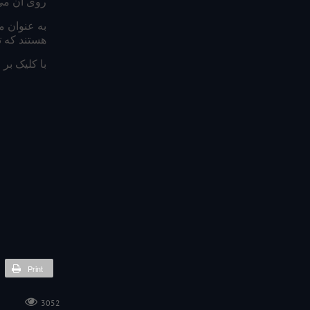
روی آن می‌
به عنوان م
هستند که تع
با کلیک بر روی URL، در این گزارش، تمام دامنه‌های خارجی که به آن صفحه پی
Print
3052