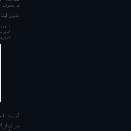
می‌شوند.
ستون لینک
برت
برت
برت
گزارش لینک
هر یک از گز