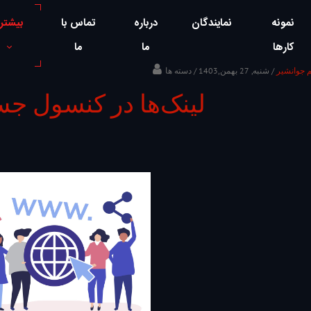
نمونه
نمایندگان
درباره
تماس با
بیشتر
کارها
ما
ما
م جوانشیر
/ شنبه, 27 بهمن,1403
لینک‌ها در کنسول ج