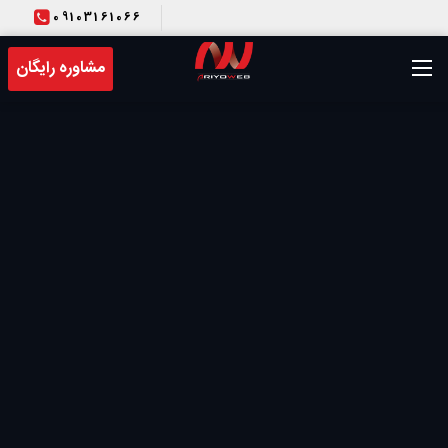
09103161066
T
مشاوره رایگان