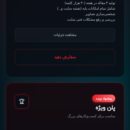
تولید ۳ مقاله در هفته (۳۰ هزار کلمه)
شامل تمام امکانات پایه (نقشه سایت و...)
شخصی‌سازی تصاویر
بررسی و رفع مشکلات فنی سایت
تولید محتوا برای صفحات هدف
مشاهده جزئیات
بررسی و تحلیل وضعیت ایندکس
بررسی و تحلیل سرچ کنسول
رفع مشکلات کرال باجت
ارائه پلن سئو خارجی
سفارش دهید
اصلاح اسکیماها و تگ‌های تاثیرگذار
بهبود سرعت بارگذاری صفحات
لینک‌سازی درست داخلی و خارجی
اضافه کردن قلاب محصولات در مقالات
مشاوره سئو ویدئویی و بنرهای تبلیغاتی
حداقل مدت قرارداد: ۶ ماه
هدیه
پیشنهاد ویژه
🏆
پلن ویژه
مناسب برای کسب‌وکارهای بزرگ