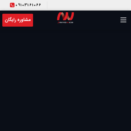
09103161066
T
مشاوره رایگان