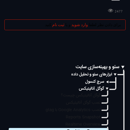
2477
برای دادن نظر لطفا
وارد شوید
و یا
ثبت نام
کنید
سئو و بهینه‌سازی سایت
ابزارهای سئو و تحلیل داده
سرچ کنسول
گوگل آنالیتیکس
گوگل آنالیتیکس چیست؟
نصب گوگل آنالیتیکس
نصب Google Analytics با gtag
Reports Snapshot
Realtime Overview