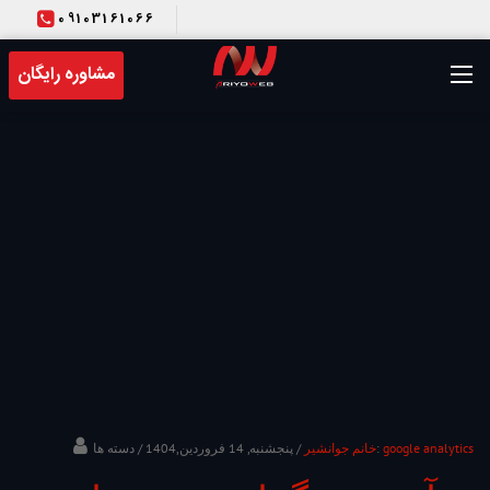
09103161066
T
مشاوره رایگان
google analytics
/ دسته ها:
خانم جوانشیر
/ پنجشنبه, 14 فروردین,1404