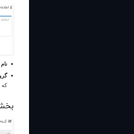
نام 
گرو
که 
بخش 