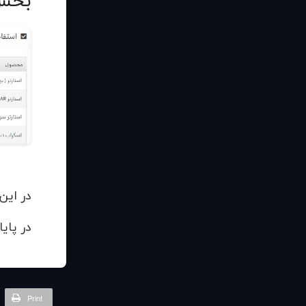
بخش 
در این
در پای
Print