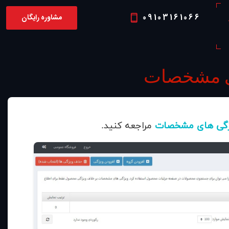
09103161066
مشاوره رایگان
P
ی مشخصات
یژگی های مشخصات
مراجعه کنید.