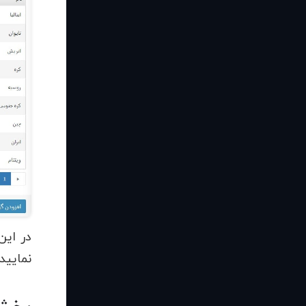
در ای
نمایید.