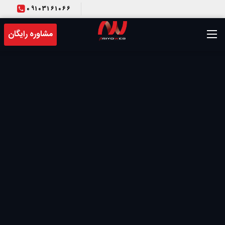
09103161066
T
مشاوره رایگان