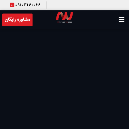
09103161066
T
مشاوره رایگان