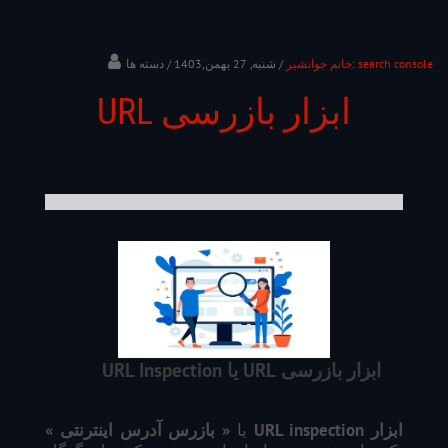
search console
/ دسته ها:
خانم جوانشیر
/ شنبه, 27 بهمن,1403
ابزار بازرسی URL
ابزار بازرسی URL یا URL Inspection
ابزار
URL inspection
یا
«
بازرس آدرس اینترنتی
»