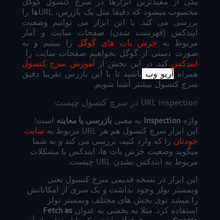
یکی از مفیدترین ابزارها در سرچ کنسول گوگل
محسوب میشود که دقیقا مثل یک بازرس، URLها را
بررسی می کند. با این ابزار می توانیم وضعیت
ایندکس (فهرست شدن) صفحات سایت و آمار
مربوط به
خزش بات های گوگل
را ببینیم و به
صورت دستی از گوگل بخواهیم صفحات سایت را
ایندکس
کند. در این بخش از
آموزش سرچ کنسول
همراه
آریو وب
باشید تا با این بازرس تقریبا دقیق
سرچ کنسول بیشتر آشنا شویم.
URL inspection
در سرچ کنسول چیست
واژه
Inspection
به معنی
بازرسی یا معاینه
است؛
این ابزار سرچ کنسول هم هر URL مربوط به
سایت
خودتان
را که وارد کنید، بررسی می کند و به شما
میگوید وضعیت خزش بات ها، ایندکس یا مشکلات
مربوط به ایندکس نشدن URL چیست.
این ابزار در نسخه قدیمی سرچ کنسول یعنی
وبمستر تولز وجود نداشت و یک سری از امکاناتش
را میشد توی بخش های مختلف وبمستر تولز
استفاده کرد. مثلا یه بخشی به عنوان
Fetch as