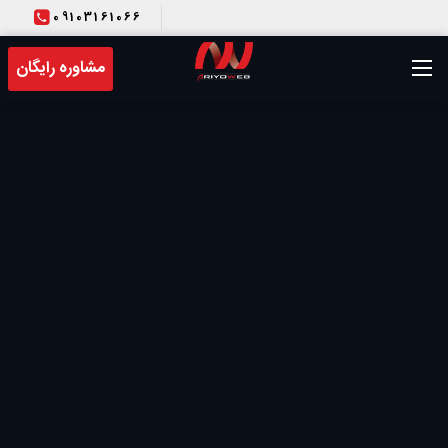
09103161066
T
مشاوره رایگان