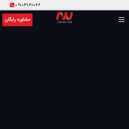
09103161066
T
مشاوره رایگان