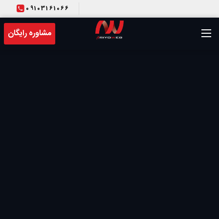
09103161066
T
مشاوره رایگان