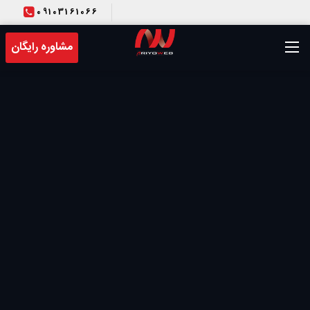
09103161066
T
مشاوره رایگان