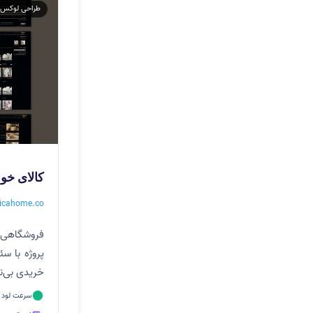
طراحی لوکس
کالای خوا
icahome.co ↗
پروژه با س
خریدی بی‌ن
سرعت لود عا