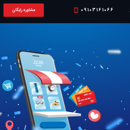
09103161066
مشاوره رایگان
P