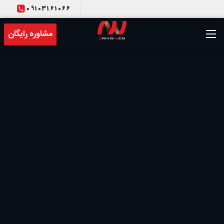
09103161066
T
مشاوره رایگان