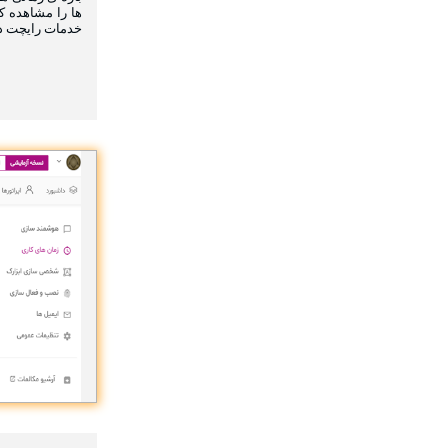
ها را مشاهده ک
خدمات رایچت د