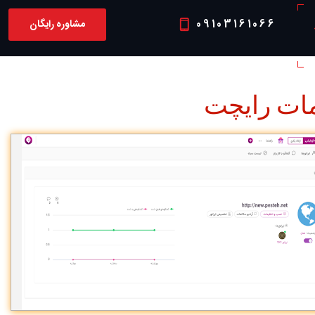
09103161066
مشاوره رایگان
P
ات رایچت