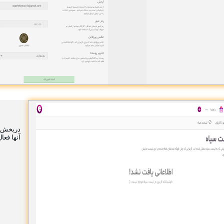
دربخش لی
آنها فعا