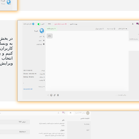
در بخش 
به وبسا
کاربران 
کنیم و 
انتخاب 
ویرایش 