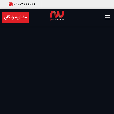
09103161066
T
مشاوره رایگان