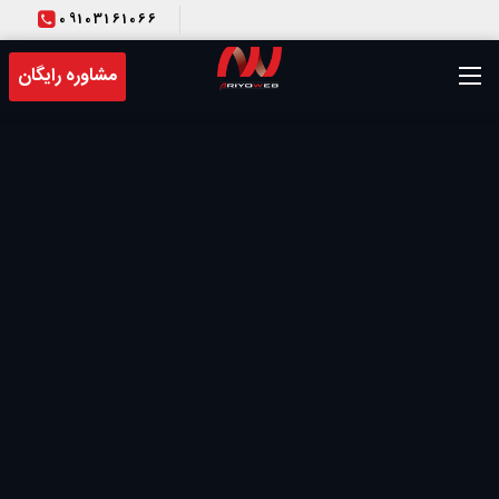
09103161066
T
مشاوره رایگان