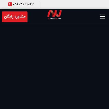
09103161066
T
مشاوره رایگان